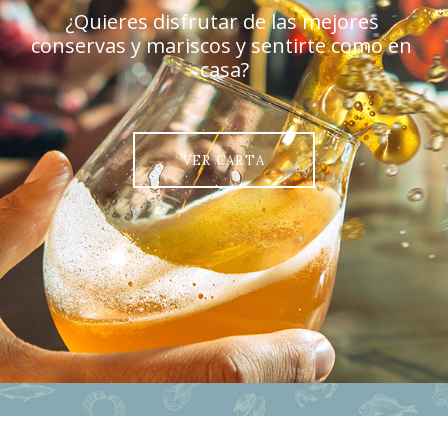
¿Quieres
disfrutar
de
las
mejores
conservas
y
mariscos
y
sentirte
como
en
casa?
VER CARTA