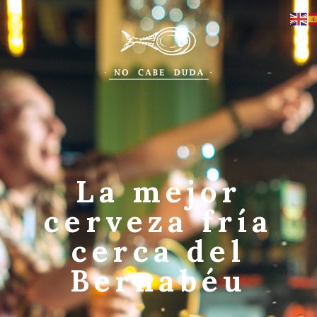
La mejor
cerveza fría
cerca del
Bernabéu